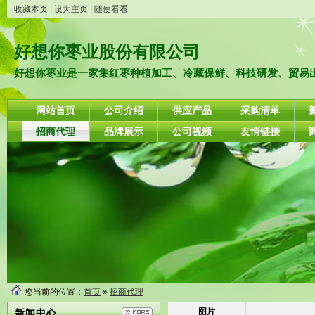
收藏本页
|
设为主页
|
随便看看
好想你枣业股份有限公司
好想你枣业是一家集红枣种植加工、冷藏保鲜、科技研发、贸易出口
网站首页
公司介绍
供应产品
采购清单
招商代理
品牌展示
公司视频
友情链接
您当前的位置：
首页
»
招商代理
图片
新闻中心