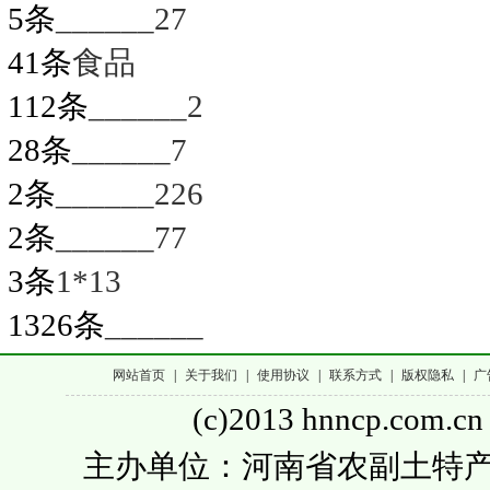
5条
______27
41条
食品
112条
______2
28条
______7
2条
______226
2条
______77
3条
1*13
1326条
______
网站首页
|
关于我们
|
使用协议
|
联系方式
|
版权隐私
|
广
(c)2013 hnncp.com.cn
主办单位：河南省农副土特产品流通