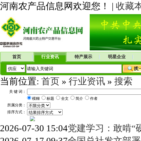
河南农产品信息网欢迎您！ |
收藏
首页
行业资讯
特产展示
明星企业
当前位置:
首页
»
行业资讯
»
搜索
关 键 词：
模糊
标题
全文
简介
作者
所属分类：
排序方式：
2026-07-30 15:04
党建学习：敢啃“
2026-07-17 09:37
全国总社发文部署