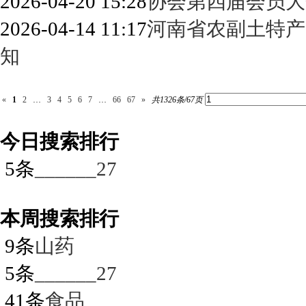
2026-04-20 15:28
协会第四届会员大
2026-04-14 11:17
河南省农副土特产
知
«
1
2
…
3
4
5
6
7
…
66
67
»
共1326条/67页
今日搜索排行
5条
______27
本周搜索排行
9条
山药
5条
______27
41条
食品