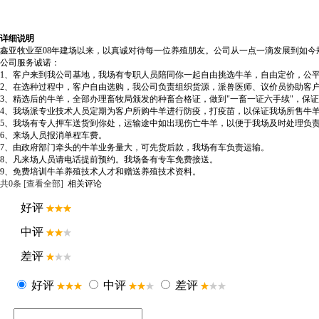
详细说明
鑫亚牧业至08年建场以来，以真诚对待每一位养殖朋友。公司从一点一滴发展到如
公司服务诚诺：
1、客户来到我公司基地，我场有专职人员陪同你一起自由挑选牛羊，自由定价，公
2、在选种过程中，客户自由选购，我公司负责组织货源，派兽医师、议价员协助客
3、精选后的牛羊，全部办理畜牧局颁发的种畜合格证，做到"一畜一证六手续"，保
4、我场派专业技术人员定期为客户所购牛羊进行防疫，打疫苗，以保证我场所售牛
5、我场有专人押车送货到你处，运输途中如出现伤亡牛羊，以便于我场及时处理负
6、来场人员报消单程车费。
7、由政府部门牵头的牛羊业务量大，可先货后款，我场有车负责运输。
8、凡来场人员请电话提前预约。我场备有专车免费接送。
9、免费培训牛羊养殖技术人才和赠送养殖技术资料。
共
0
条 [查看全部]
相关评论