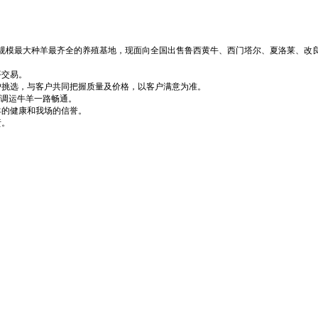
今规模最大种羊最齐全的养殖基地，现面向全国出售鲁西黄牛、西门塔尔、夏洛莱、改
平交易。
户挑选，与客户共同把握质量及价格，以客户满意为准。
证调运牛羊一路畅通。
羊的健康和我场的信誉。
责。