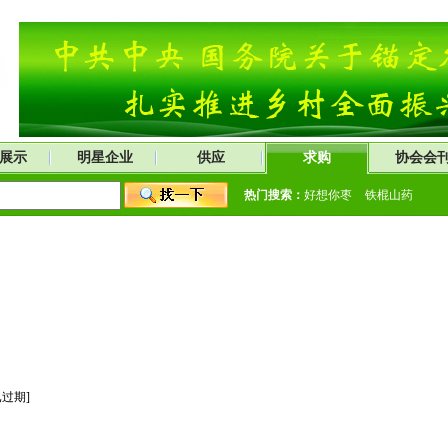
展示
明星企业
供应
求购
协会会
热门搜索：
好想你枣
铁棍山药
已过期]