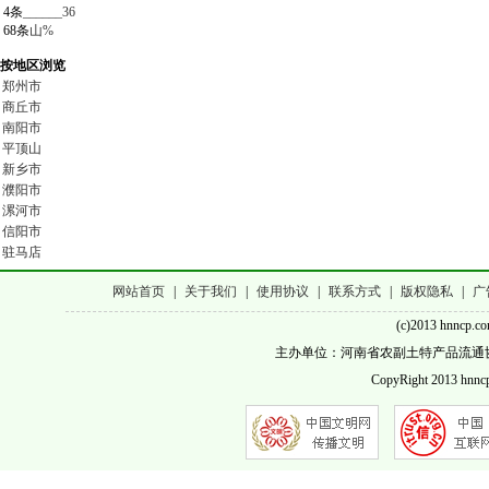
4条
______36
68条
山%
按地区浏览
郑州市
商丘市
南阳市
平顶山
新乡市
濮阳市
漯河市
信阳市
驻马店
网站首页
|
关于我们
|
使用协议
|
联系方式
|
版权隐私
|
广
(c)2013 hnncp.c
主办单位：河南省农副土特产品流通协会 客服QQ
CopyRight 2013 hnncp