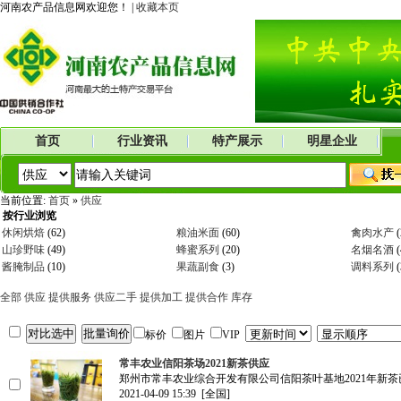
河南农产品信息网欢迎您！ |
收藏本页
首页
行业资讯
特产展示
明星企业
当前位置:
首页
»
供应
按行业浏览
休闲烘焙
(62)
粮油米面
(60)
禽肉水产
(
山珍野味
(49)
蜂蜜系列
(20)
名烟名酒
(
酱腌制品
(10)
果蔬副食
(3)
调料系列
(
全部
供应
提供服务
供应二手
提供加工
提供合作
库存
标价
图片
VIP
常丰农业信阳茶场2021新茶供应
郑州市常丰农业综合开发有限公司信阳茶叶基地2021年新茶已下
2021-04-09 15:39
[全国]