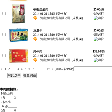
铁碗红烧肉
25.00
/袋
2014-01-21 15:15
[郑州市]
0袋起订
河南推特商贸有限公司
[未核实]
豆腐干
55.00
/提
2014-01-21 15:10
[郑州市]
0提起订
河南推特商贸有限公司
[未核实]
纯牛肉
138.00
/袋
2014-01-21 15:10
[郑州市]
0袋起订
河南推特商贸有限公司
[未核实]
«
1
2
…
3
4
5
6
7
…
18
19
»
共366条/19页
本周搜索排行
14条
山药
4条
______3
2条
农业
366条
______
6条
______6