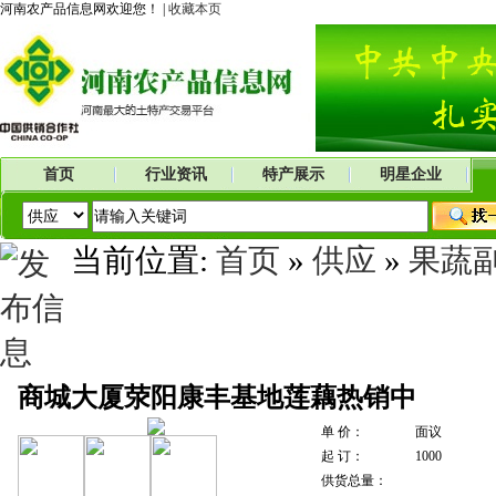
河南农产品信息网欢迎您！ |
收藏本页
首页
行业资讯
特产展示
明星企业
当前位置:
首页
»
供应
»
果蔬
商城大厦荥阳康丰基地莲藕热销中
单 价：
面议
起 订：
1000
供货总量：