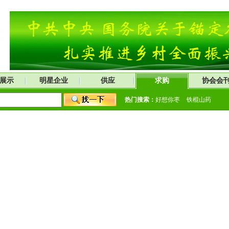
展示
明星企业
供应
求购
协会会
热门搜索：
好想你枣
铁棍山药