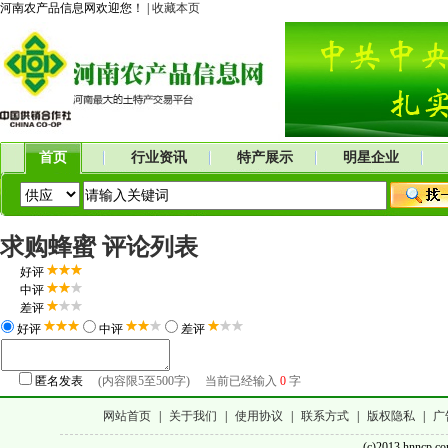
河南农产品信息网欢迎您！ |
收藏本页
首页
行业资讯
特产展示
明星企业
求购蜂蜜 评论列表
好评
中评
差评
好评
中评
差评
匿名发表
(内容限5至500字) 当前已经输入
0
字
网站首页
|
关于我们
|
使用协议
|
联系方式
|
版权隐私
|
广
(c)2013 hnncp.c