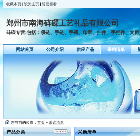
收藏本页
|
设为主页
|
随便看看
郑州市南海砗磲工艺礼品有限公司
砗磲专营:包括：项链、手链、手镯、印章、挂件、手把件、文房用
网站首页
公司介绍
供应产品
采购清单
您当前的位置：
首页
»
采购清单
产品分类
采购清单