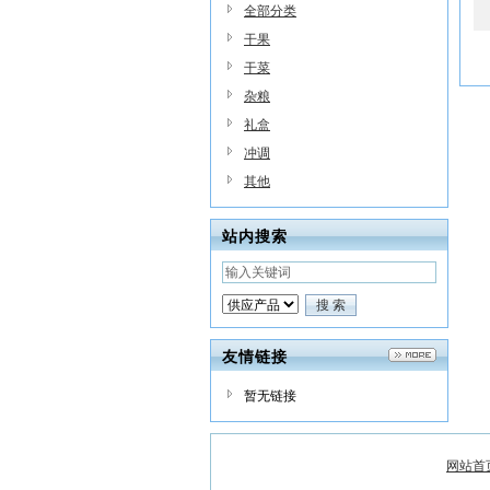
全部分类
干果
干菜
杂粮
礼盒
冲调
其他
站内搜索
友情链接
暂无链接
网站首