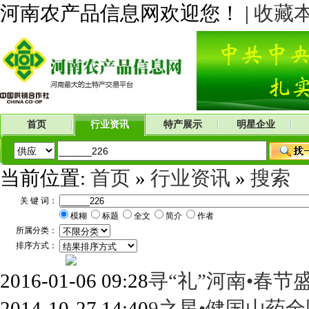
河南农产品信息网欢迎您！ |
收藏
首页
行业资讯
特产展示
明星企业
当前位置:
首页
»
行业资讯
»
搜索
关 键 词：
模糊
标题
全文
简介
作者
所属分类：
排序方式：
2016-01-06 09:28
寻“礼”河南•春节盛
2014-10-27 14:40
9之星•健国山药