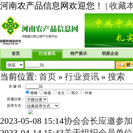
河南农产品信息网欢迎您！ |
收藏
首页
行业资讯
特产展示
明星企业
当前位置:
首页
»
行业资讯
»
搜索
关 键 词：
模糊
标题
全文
简介
作者
所属分类：
排序方式：
2023-05-08 15:14
协会会长应邀参加
2023-04-14 15:43
关于组织会员单位