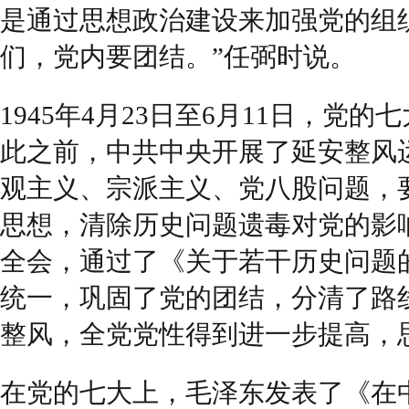
是通过思想政治建设来加强党的组
们，党内要团结。”任弼时说。
1945年4月23日至6月11日，
此之前，中共中央开展了延安整风
观主义、宗派主义、党八股问题，
思想，清除历史问题遗毒对党的影
全会，通过了《关于若干历史问题
统一，巩固了党的团结，分清了路
整风，全党党性得到进一步提高，
在党的七大上，毛泽东发表了《在