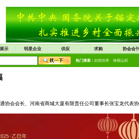
展示
明星企业
供应
求购
协会会
热门搜索：
好想你枣
铁棍山药
福
通协会会长、河南省商城大厦有限责任公司董事长张宝龙代表协