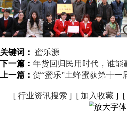
关键词：
蜜乐源
下一篇：
年货回归民用时代，谁能赢
上一篇：
贺“蜜乐”土蜂蜜获第十
[
行业资讯搜索
] [
加入收藏
] 