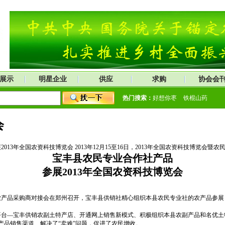
展示
明星企业
供应
求购
协会会
热门搜索：
好想你枣
铁棍山药
会
13年全国农资科技博览会 2013年12月15至16日，2013年全国农资科技博览会暨
宝丰县农民专业合作社产品
参展
2013年全国农资科技博览会
应商、农产品采购商对接会在郑州召开，宝丰县供销社精心组织本县农民专业社的农产品参
台—宝丰供销农副土特产店、开通网上销售新模式、积极组织本县农副产品和名优土
产品销售渠道、解决了“卖难”问题，促进了农民增收。