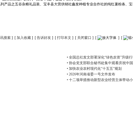
列产品之五谷杂粮礼品装、宝丰县大营供销社鑫发种植专业合作社的纯红薯粉条、宝
讯搜索
] [
加入收藏
] [
告诉好友
] [
打印本文
] [
关闭窗口
] [
] [
• 全国总社发文部署深化“绿色农资”升级行
• 协会党支部联合秘书处集中观看庆祝中
• 加快农业农村现代化“十五五”规划
• 2026年河南省委一号文件发布
• 十二项举措推动新型农业经营主体带动