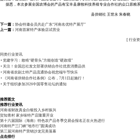
据悉，本次参展全国农博会的产品有宝丰县康牧科技养殖专业合作社的众口原粮系
县供销社
王世永 朱春晓
下一篇：
协会特邀会员共赴广东“河南名优特产展厅”
上一篇：
河南首家特产体验店试营业
[
行业资
同类行业资讯
• 党建学习：敢啃“硬骨头”方能创造“硬政绩”
• 关注！全国总社发文部署供销合作社优质消费品供
• 河南省农副土特产品流通协会祝您端午节快乐
• 《河南省供销合作社条例》公布，7月1日起施行！
• 关于组织参加2026中国零售论坛的通知
推荐图文
推荐行业资讯
河南省财政真金白银投入乡村振兴
贺知青村 家乡味特产店隆重开业
第十六届国际（海南）特色农产品冬季交易会报名正在火热进行
河南特产三门峡“地市行”圆满成功
第三届河南特产营销沙龙完美落幕
点击排行