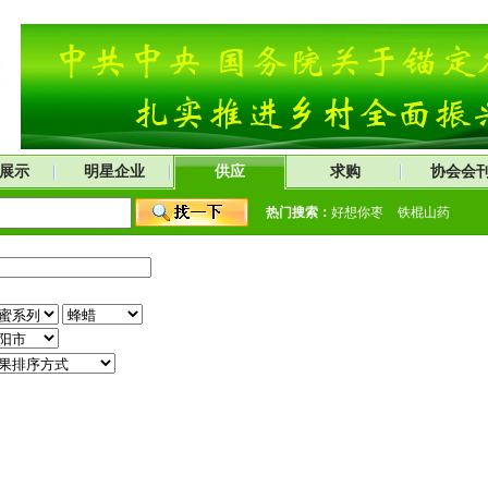
展示
明星企业
供应
求购
协会会
热门搜索：
好想你枣
铁棍山药