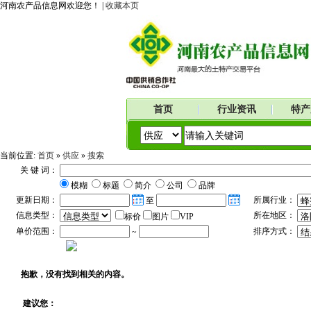
河南农产品信息网欢迎您！ |
收藏本页
首页
行业资讯
特产
当前位置:
首页
»
供应
»
搜索
关 键 词：
模糊
标题
简介
公司
品牌
更新日期：
所属行业：
至
信息类型：
所在地区：
标价
图片
VIP
单价范围：
排序方式：
~
抱歉，没有找到相关的内容。
建议您：