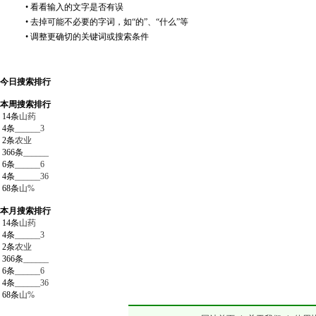
• 看看输入的文字是否有误
• 去掉可能不必要的字词，如“的”、“什么”等
• 调整更确切的关键词或搜索条件
今日搜索排行
本周搜索排行
14条
山药
4条
______3
2条
农业
366条
______
6条
______6
4条
______36
68条
山%
本月搜索排行
14条
山药
4条
______3
2条
农业
366条
______
6条
______6
4条
______36
68条
山%