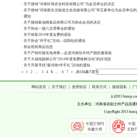
·
关于接纳“河南轩旭农业科技有限公司”为会员单位的决定
·
关于接纳“河南新生活旅游文化传媒有限公司”等五家单位为会员单位的
·
通知
·
关于接纳新油梆食品有限公司为协会会员的决定
·
关于协会一届八次理事会的通知
·
关于收取2014年度会费的函告
·
关于协会“伴手礼”活动—信阳站的通知
·
协会现有商品信息
·
关于产销对接实地考察—走进河南恒丰特产园的邀请函
·
关于大福地园林公司“2014年度免费植树活动”的好消息
·
关于开展寻找“最河南•伴手礼”活动的通知
«
1
2
…
3
4
5
…
6
7
»
共134条/7页
网站首页
|
关于我们
|
使用协议
|
联系方式
|
版权隐私
|
广
(c)2013 hnncp.c
主办单位：河南省农副土特产品流通协会 客服QQ
CopyRight 2013 hnncp