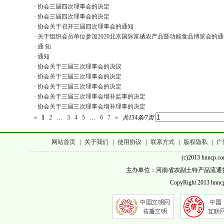
·
协会三届四次理事会的决定
·
协会三届四次理事会的决定
·
协会关于召开三届四次理事会的通知
·
关于组织会员单位参加2020北京国际富硒农产品暨功能食品博览会的通
·
通 知
·
通知
·
协会关于三届三次理事会的决议
·
协会关于三届三次理事会的决定
·
协会关于三届三次理事会的决定
·
协会关于三届三次理事会增补监事的决定
·
协会关于三届三次理事会增补理事的决定
«
1
2
…
3
4
5
…
6
7
»
共134条/7页
网站首页
|
关于我们
|
使用协议
|
联系方式
|
版权隐私
|
广
(c)2013 hnncp.c
主办单位：河南省农副土特产品流通协会 客服QQ
CopyRight 2013 hnncp