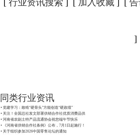
[
行业资讯搜索
] [
加入收藏
] [
告
]
同类行业资讯
• 党建学习：敢啃“硬骨头”方能创造“硬政绩”
• 关注！全国总社发文部署供销合作社优质消费品供
• 河南省农副土特产品流通协会祝您端午节快乐
• 《河南省供销合作社条例》公布，7月1日起施行！
• 关于组织参加2026中国零售论坛的通知