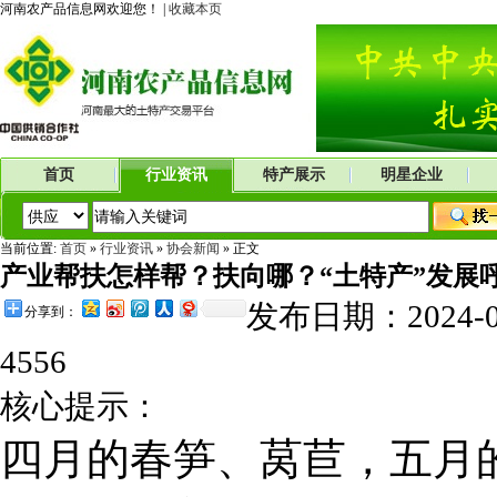
河南农产品信息网欢迎您！ |
收藏本页
首页
行业资讯
特产展示
明星企业
当前位置:
首页
»
行业资讯
»
协会新闻
» 正文
​产业帮扶怎样帮？扶向哪？“土特产”发展
发布日期：2024
分享到：
4556
核心提示：
四月的春笋、莴苣，五月