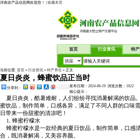
河南农产品信息网欢迎您！ |
收藏本页
首页
行业资讯
特产
当前位置:
首页
»
行业资讯
»
特产养生
» 正文
夏日炎炎，蜂蜜饮品正当时
发布日期：2024-06-19 浏览次数：
1022
分享到：
核心提示：
夏日炎炎，酷暑难耐，人们纷纷寻找消暑解渴的饮品。
蜜饮品，制作简单，口感各异，满足了不同人群的口味
日带来一份甜蜜的清凉吧！
1. 蜂蜜柠檬水
蜂蜜柠檬水是一款经典的夏日饮品，制作简单，口感清
合，既消暑解渴，又美容养颜。