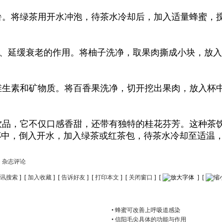
。将绿茶用开水冲泡，待茶水冷却后，加入适量蜂蜜，搅
、延缓衰老的作用。将柚子洗净，取果肉撕成小块，放入
生素和矿物质。将百香果洗净，切开挖出果肉，放入杯中
品，它不仅口感香甜，还带有独特的桂花芬芳。这种茶饮
杯中，倒入开水，加入绿茶或红茶包，待茶水冷却至适温
》杂志评论
讯搜索
] [
加入收藏
] [
告诉好友
] [
打印本文
] [
关闭窗口
] [
] [
• 蜂蜜可改善上呼吸道感染
• 信阳毛尖具体的功能与作用