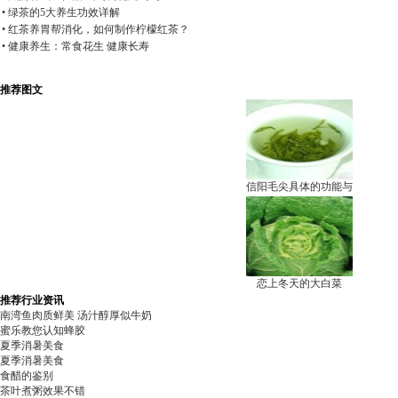
• 绿茶的5大养生功效详解
• 红茶养胃帮消化，如何制作柠檬红茶？
• 健康养生：常食花生 健康长寿
推荐图文
信阳毛尖具体的功能与
恋上冬天的大白菜
推荐行业资讯
南湾鱼肉质鲜美 汤汁醇厚似牛奶
蜜乐教您认知蜂胶
夏季消暑美食
夏季消暑美食
食醋的鉴别
茶叶煮粥效果不错