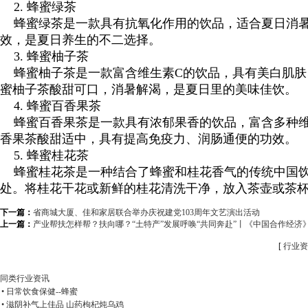
2. 蜂蜜绿茶
蜂蜜绿茶是一款具有抗氧化作用的饮品，适合夏日消暑
效，是夏日养生的不二选择。
3. 蜂蜜柚子茶
蜂蜜柚子茶是一款富含维生素C的饮品，具有美白肌肤
蜜柚子茶酸甜可口，消暑解渴，是夏日里的美味佳饮。
4. 蜂蜜百香果茶
蜂蜜百香果茶是一款具有浓郁果香的饮品，富含多种维
香果茶酸甜适中，具有提高免疫力、润肠通便的功效。
5. 蜂蜜桂花茶
蜂蜜桂花茶是一种结合了蜂蜜和桂花香气的传统中国饮
处。将桂花干花或新鲜的桂花清洗干净，放入茶壶或茶
下一篇：
省商城大厦、佳和家居联合举办庆祝建党103周年文艺演出活动
上一篇：
​产业帮扶怎样帮？扶向哪？“土特产”发展呼唤“共同奔赴”丨《中国合作经济
[
行业资
同类行业资讯
• 日常饮食保健--蜂蜜
• 滋阴补气上佳品 山药枸杞炖乌鸡