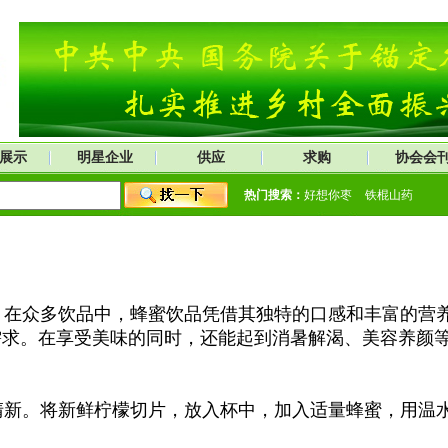
展示
明星企业
供应
求购
协会会
热门搜索：
好想你枣
铁棍山药
在众多饮品中，蜂蜜饮品凭借其独特的口感和丰富的营养
需求。在享受美味的同时，还能起到消暑解渴、美容养颜
新。将新鲜柠檬切片，放入杯中，加入适量蜂蜜，用温水