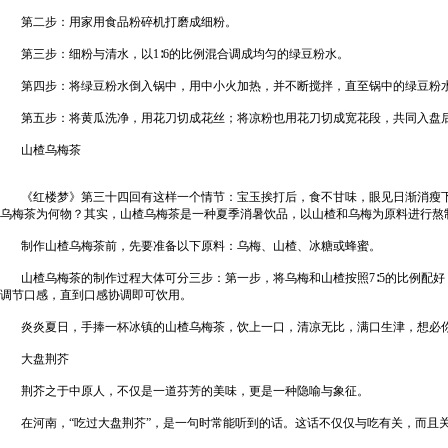
第二步：用家用食品粉碎机打磨成细粉。
第三步：细粉与清水，以1∶6的比例混合调成均匀的绿豆粉水。
第四步：将绿豆粉水倒入锅中，用中小火加热，并不断搅拌，直至锅中的绿豆粉水呈
第五步：将黄瓜洗净，用花刀切成花丝；将凉粉也用花刀切成宽花段，共同入盘后
山楂乌梅茶
《红楼梦》第三十四回有这样一个情节：宝玉挨打后，食不甘味，眼见日渐消瘦下去
乌梅茶为何物？其实，山楂乌梅茶是一种夏季消暑饮品，以山楂和乌梅为原料进行熬
制作山楂乌梅茶前，先要准备以下原料：乌梅、山楂、冰糖或蜂蜜。
山楂乌梅茶的制作过程大体可分三步：第一步，将乌梅和山楂按照7∶5的比例配好，
调节口感，直到口感协调即可饮用。
炎炎夏日，手捧一杯冰镇的山楂乌梅茶，饮上一口，清凉无比，满口生津，想必你
大盘荆芥
荆芥之于中原人，不仅是一道芬芳的美味，更是一种隐喻与象征。
在河南，“吃过大盘荆芥”，是一句时常能听到的话。这话不仅仅与吃有关，而且关