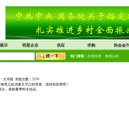
展示
明星企业
供应
求购
协会会
热门搜索：
好想你枣
铁棍山药
作者：大河报 浏览次数：
5576
，推荐几款消暑又可口的美食，优待你的胃吧！
特点，堪称夏季时令佳品。