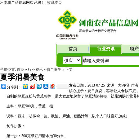
河南农产品信息网欢迎您！ |
收藏本页
首页
行业资讯
特产
当前位置:
首页
»
行业资讯
»
特产养生
» 正文
夏季消暑美食
发布日期：2013-07-25 来源：大河报 
分享到：
核心提示：夏日炎炎，容易让人食欲不振
自制的绿豆凉粉与黄瓜相拌，最大程度地保留了绿豆清热解毒、祛脂润肠的营养
主料：绿豆500克，黄瓜一根
调料：蒜末、胡椒粉、盐、豉油、麻油、糖醋汁等（以个人口味喜好加减）
制作步骤：
第一步：500克绿豆用清水泡30分钟。