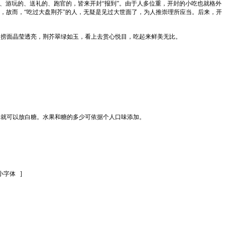
游玩的、送礼的、跑官的，皆来开封“报到”。由于人多位重，开封的小吃也就格外
，故而，“吃过大盘荆芥”的人，无疑是见过大世面了，为人推崇理所应当。后来，开
捞面晶莹透亮，荆芥翠绿如玉，看上去赏心悦目，吃起来鲜美无比。
就可以放白糖。水果和糖的多少可依据个人口味添加。
]