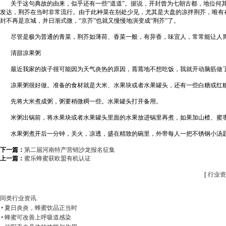
关于这句典故的由来，似乎还有一些“道道”。据说，开封曾为七朝古都，地位何其
发达，荆芥在当时非常流行。由于此种菜在别处少见，尤其是大盘的凉拌荆芥，唯有在
封不再是京城，并日渐式微，“京芥”也就又慢慢地演变成“荆芥”了。
尽管是极为普通的青菜，荆芥如薄荷、香菜一般，有异香，味宜人，常常能让人胃
清甜凉果粥
最近我家的孩子很可能因为天气炎热的原因，蔫蔫地不想吃饭，我就开动脑筋做了
凉果粥很好做。准备的食材就是大米、水果块或者水果罐头，还有一些白糖或红
先将大米煮成粥，粥要稍微稠一些。水果罐头打开备用。
米粥出锅前，将水果块或者水果罐头里面的水果放进锅里再煮，如果加山楂、蜜枣
水果粥煮开后一分钟，关火，凉透，盛在精致的碗里，外带每人一把不锈钢小汤
下一篇：
第二届河南特产营销沙龙报名征集
上一篇：
蜜乐蜂蜜获欧盟有机认证
[
行业资
同类行业资讯
• 夏日炎炎，蜂蜜饮品正当时
• 蜂蜜可改善上呼吸道感染