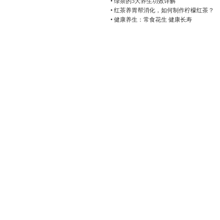
• 绿茶的5大养生功效详解
• 红茶养胃帮消化，如何制作柠檬红茶？
• 健康养生：常食花生 健康长寿