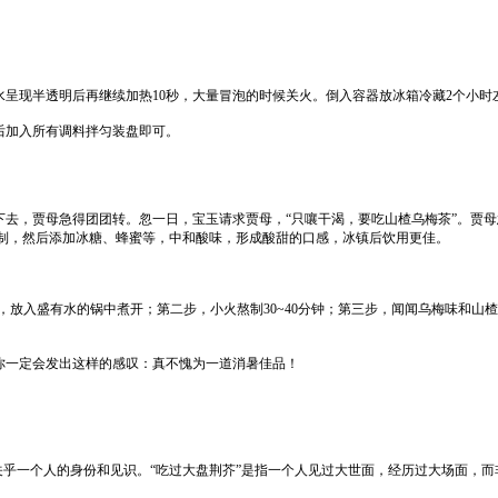
现半透明后再继续加热10秒，大量冒泡的时候关火。倒入容器放冰箱冷藏2个小时
加入所有调料拌匀装盘即可。
，贾母急得团团转。忽一日，宝玉请求贾母，“只嚷干渴，要吃山楂乌梅茶”。贾母
制，然后添加冰糖、蜂蜜等，中和酸味，形成酸甜的口感，冰镇后饮用更佳。
放入盛有水的锅中煮开；第二步，小火熬制30~40分钟；第三步，闻闻乌梅味和山
一定会发出这样的感叹：真不愧为一道消暑佳品！
乎一个人的身份和见识。“吃过大盘荆芥”是指一个人见过大世面，经历过大场面，而