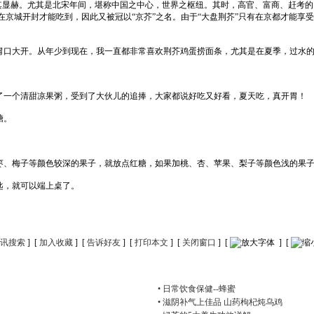
显赫。尤其是北宋年间，堪称中国之中心，世界之枢纽。其时，高官、富商、赶考的、
京城开封才能吃到，因此又被冠以“京芥”之名。由于“大盘荆芥”只有在京都才能享受
口大开。从年少到现在，我一直都非常喜欢荆芥鸡蛋捞面条，尤其是在夏季，过水的
一个清甜凉果粥，受到了大伙儿的追捧，大家都说好吃又好看，夏天吃，真开胃！
糖。
、梅子等颜色较深的果子，就放点红糖，如果加桃、杏、苹果、梨子等颜色浅的果子
匙，就可以端上桌了。
讯搜索
] [
加入收藏
] [
告诉好友
] [
打印本文
] [
关闭窗口
] [
] [
• 日常饮食保健--蜂蜜
• 滋阴补气上佳品 山药枸杞炖乌鸡