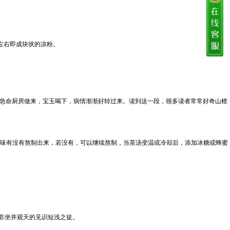
左右即成块状的凉粉。
急命厨房做来，宝玉喝下，病情渐渐好转过来。读到这一段，很多读者常常好奇山楂
楂味有没有熬制出来，若没有，可以继续熬制，当茶汤变温或冷却后，添加冰糖或蜂蜜
非坐井观天的见识短浅之徒。