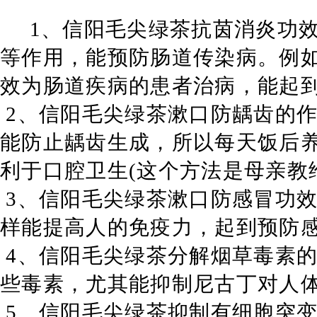
1
、信阳毛尖绿茶抗茵消炎功
等作用，能预防肠道传染病。例
效为肠道疾病的患者治病，能起
2
、信阳毛尖绿茶漱口防龋齿的
能防止龋齿生成，所以每天饭后
利于口腔卫生
(
这个方法是母亲教
3
、信阳毛尖绿茶漱口防感冒功
样能提高人的免疫力，起到预防
4
、信阳毛尖绿茶分解烟草毒素
些毒素，尤其能抑制尼古丁对人
5
、信阳毛尖绿茶抑制有细胞突