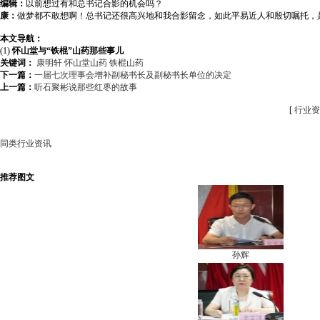
编辑：
以前想过有和总书记合影的机会吗？
康：
做梦都不敢想啊！总书记还很高兴地和我合影留念，如此平易近人和殷切嘱托，
本文导航：
(1)
怀山堂与“铁棍”山药那些事儿
关键词：
康明轩
怀山堂山药
铁棍山药
下一篇：
一届七次理事会增补副秘书长及副秘书长单位的决定
上一篇：
听石聚彬说那些红枣的故事
[
行业资
同类行业资讯
推荐图文
孙辉