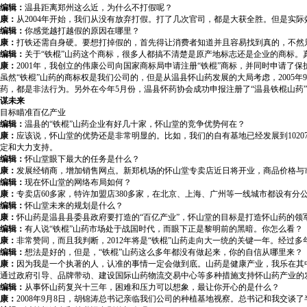
编辑：
温县距离郑州这么近，为什么不打假呢？
康：
从2004年开始，我们从没有放弃打假。打了几次官司，都是大获全胜。但是实
编辑：
你感觉越打越假的原因在哪里？
康：
打铁还需自身硬。要想打掉假的，首先得让消费者知道并且容易找到真的，不然
编辑：
关于“铁棍”山药这个商标，很多人都搞不清楚是原产地标志还是企业的商标。
康：
2001年，我创立的伟康公司向国家商标局申请注册“铁棍”商标，并同时申请了保护性
虽然“铁棍”山药的商标权是我们公司的，但是从温县怀山药发展的大局考虑，2005
药，都是非法行为。另外在今年5月份，温县怀药协会成功申报注册了“温县铁棍山药
谋未来
目标瞄准百亿产业
编辑：
温县的“铁棍”山药企业有好几十家，怀山堂的竞争优势何在？
康：
应该说，怀山堂的优势还是非常明显的。比如，我们的自有基地已经发展到1020
定和大力支持。
编辑：
怀山堂眼下最大的任务是什么？
康：
发展经销商，增加销售网点。新郑机场的怀山堂专卖店近日将开业，商品价格与
编辑：
现在怀山堂的网络布局如何？
康：
专卖店60多家，特许加盟店380多家，在北京、上海、广州等一线城市都设有
编辑：
怀山堂未来的规划是什么？
康：
怀山药是温县县委县政府要打造的“百亿产业”，怀山堂的目标是打造怀山药的
编辑：
有人说“铁棍”山药市场处于战国时代，而眼下正是黎明前的黑暗。你怎么看？
康：
非常赞同，而且我判断，2012年将是“铁棍”山药走向大一统的关键一年。经
编辑：
想法是好的，但是，“铁棍”山药这么多年都没有做起来，你的自信从哪里来？
康：
因为我是一个执著的人，认准的事情一定会做到底。山药是健康产业，我乐在其
通过政府引导、品牌带动、建设国际山药物流交易中心等多种措施支持怀山药产业的
编辑：
从事怀山药复兴十三年，困难和压力可以想象，最让你开心的是什么？
康：
2008年9月8日，胡锦涛总书记亲临我们公司的种植基地视察。总书记和我交