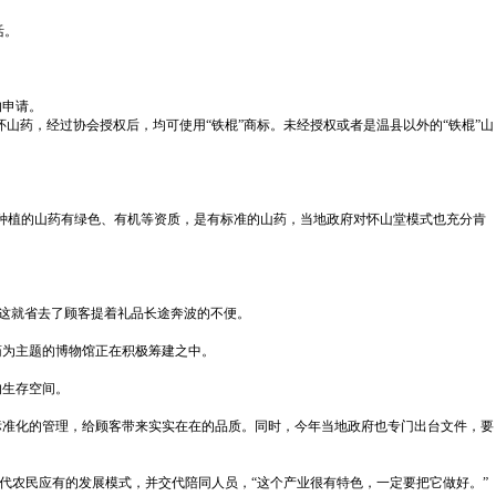
活。
的申请。
怀山药，经过协会授权后，均可使用“铁棍”商标。未经授权或者是温县以外的“铁棍”山
我们种植的山药有绿色、有机等资质，是有标准的山药，当地政府对怀山堂模式也充分肯
。
，这就省去了顾客提着礼品长途奔波的不便。
药为主题的博物馆正在积极筹建之中。
的生存空间。
标准化的管理，给顾客带来实实在在的品质。同时，今年当地政府也专门出台文件，要
当代农民应有的发展模式，并交代陪同人员，“这个产业很有特色，一定要把它做好。”