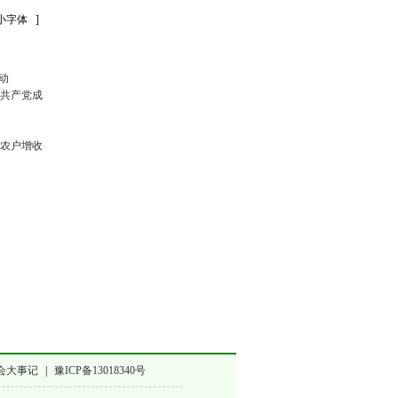
]
动
国共产党成
小农户增收
会大事记
|
豫ICP备13018340号