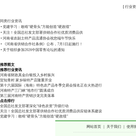
[
行业资
同类行业资讯
• 党建学习：敢啃“硬骨头”方能创造“硬政绩”
• 关注！全国总社发文部署供销合作社优质消费品供
• 河南省农副土特产品流通协会祝您端午节快乐
• 《河南省供销合作社条例》公布，7月1日起施行！
• 关于组织参加2026中国零售论坛的通知
推荐图文
推荐行业资讯
河南省财政真金白银投入乡村振兴
贺知青村 家乡味特产店隆重开业
第十六届国际（海南）特色农产品冬季交易会报名正在火热进行
河南特产三门峡“地市行”圆满成功
第三届河南特产营销沙龙完美落幕
点击排行
全国总社发文部署深化“绿色农资”升级行动
关注！全国总社发文部署供销合作社优质消费品供应链体系建设
党建学习：敢啃“硬骨头”方能创造“硬政绩”
网站首页
|
关于我们
|
使用