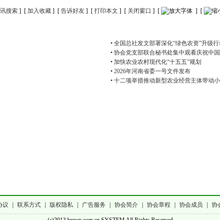
讯搜索
] [
加入收藏
] [
告诉好友
] [
打印本文
] [
关闭窗口
] [
] [
• 全国总社发文部署深化“绿色农资”升级行
• 协会党支部联合秘书处集中观看庆祝中
• 加快农业农村现代化“十五五”规划
• 2026年河南省委一号文件发布
• 十二项举措推动新型农业经营主体带动
协议
|
联系方式
|
版权隐私
|
广告服务
|
协会简介
|
协会章程
|
协会成员
|
协