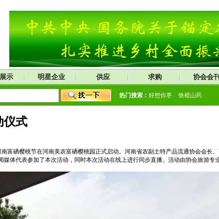
展示
明星企业
供应
求购
协会会
热门搜索：
好想你枣
铁棍山药
动仪式
20河南富硒樱桃节在河南美农富硒樱桃园正式启动。河南省农副土特产品流通协会会
闻媒体代表参加了本次活动，同时本次活动在线上进行同步直播。活动由协会旅游专