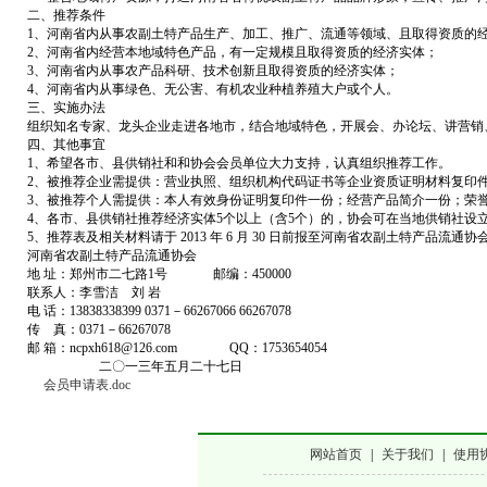
二、推荐条件
1、
河南省内从事农副土特产品生产、加工、推广、流通等领域、且取得资质的
2、
河南省内经营本地域特色产品，有一定规模且取得资质的经济实体；
3、
河南省内从事农产品科研、技术创新且取得资质的经济实体；
4、
河南省内从事绿色、无公害、有机农业种植养殖大户或个人。
三、实施办法
组织知名专家、龙头企业走进各地市，结合地域特色，开展会、办论坛、讲营销
四、其他事宜
1、
希望各市、县供销社和和协会会员单位大力支持，认真组织推荐工作。
2、
被推荐企业需提供：营业执照、组织机构代码证书等企业资质证明材料复印
3、被推荐个人需提供：本人有效身份证明复印件一份；经营产品简介一份；荣
4、各市、县供销社推荐经济实体
5个以上（含5个）的，协会可在当地供销社设
5、推荐表及相关材料请于
2013 年 6 月 30 日前报至河南省农副土特产品流通协
河南省农副土特产品流通协会
地
址：郑州市二七路1号 邮编：
450000
联系人：李雪洁 刘
岩
电
话：
13838338399 0371－
66267066 66267078
传 真：0371－
66267078
邮
箱：
ncpxh618@126.com
QQ：1753654054
二〇一三年五月二十七日
会员申请表.doc
网站首页
|
关于我们
|
使用