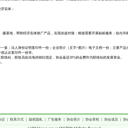
经济实体；
、建基地，帮助经济实体推广产品，实现农超对接；根据需要开展贴标服务；创办河
件一套；法人身份证明复印件一份；企业简介（文字
+图片）电子文档一份；主要产品
誉或认证复印件一份等。
立联络站，联络员由当地供销社指定，协会返还30%的会费作为联络站的发展资金。
会。
协议
|
联系方式
|
版权隐私
|
广告服务
|
协会简介
|
协会章程
|
协会成员
|
协