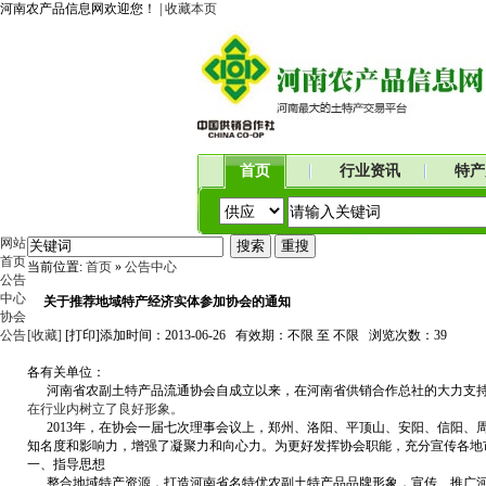
河南农产品信息网欢迎您！ |
收藏本页
首页
行业资讯
特产
网站
首页
当前位置:
首页
»
公告中心
公告
中心
关于推荐地域特产经济实体参加协会的通知
协会
公告
[收藏]
[打印]
添加时间：2013-06-26 有效期：不限 至 不限 浏览次数：
39
各有关单位：
河南省农副土特产品流通协会自成立以来，在河南省供销合作总社的大力支持
在行业内树立了良好形象。
2013年，在协会一届七次理事会议上，郑州、洛阳、平顶山、安阳、信阳、
知名度和影响力，增强了凝聚力和向心力。为更好发挥协会职能，充分宣传各地市
一、指导思想
整合地域特产资源，打造河南省名特优农副土特产品品牌形象，宣传、推广河