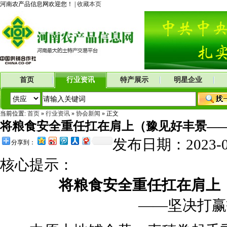
河南农产品信息网欢迎您！ |
收藏本页
首页
行业资讯
特产展示
明星企业
当前位置:
首页
»
行业资讯
»
协会新闻
» 正文
将粮食安全重任扛在肩上（豫见好丰景——
发布日期：2023-
分享到：
核心提示：
将粮食安全重任扛在肩上（
——坚决打赢打