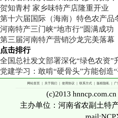
贺知青村 家乡味特产店隆重开业
第十六届国际（海南）特色农产品
河南特产三门峡“地市行”圆满成功
第三届河南特产营销沙龙完美落幕
点击排行
全国总社发文部署深化“绿色农资”
党建学习：敢啃“硬骨头”方能创造“
网站首页
|
关于我们
|
使用协议
|
联系方式
|
版权隐私
|
广
(c)2013 hnncp.com.cn
主办单位：河南省农副土特产品流通
mail:NC