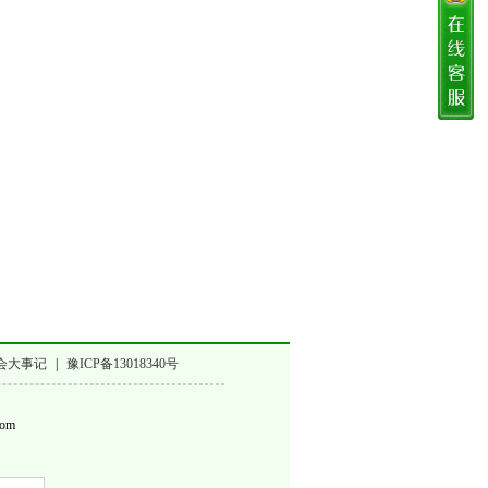
会大事记
|
豫ICP备13018340号
om