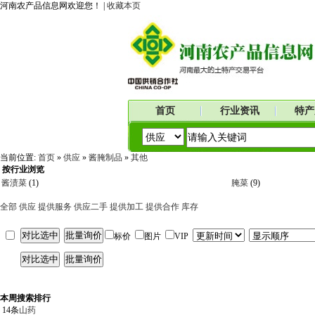
河南农产品信息网欢迎您！ |
收藏本页
首页
行业资讯
特产
当前位置:
首页
»
供应
»
酱腌制品
»
其他
按行业浏览
酱渍菜
(1)
腌菜
(9)
全部
供应
提供服务
供应二手
提供加工
提供合作
库存
标价
图片
VIP
本周搜索排行
14条
山药