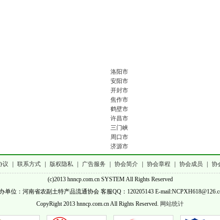
洛阳市
安阳市
开封市
焦作市
鹤壁市
许昌市
三门峡
周口市
济源市
协议
|
联系方式
|
版权隐私
|
广告服务
|
协会简介
|
协会章程
|
协会成员
|
协
(c)2013 hnncp.com.cn SYSTEM All Rights Reserved
办单位：河南省农副土特产品流通协会 客服QQ：120205143 E-mail:NCPXH618@126.c
CopyRight 2013 hnncp.com.cn All Rights Reserved.
网站统计