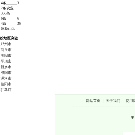
4条
______3
2条
农业
366条
______
6条
______6
4条
______36
68条
山%
按地区浏览
郑州市
商丘市
南阳市
平顶山
新乡市
濮阳市
漯河市
信阳市
驻马店
网站首页
|
关于我们
|
使用
主