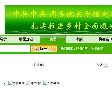
展示
明星企业
供应
求购
协会会
热门搜索：
好想你枣
铁棍山药
菜脯
(0)
菜酱
(0)