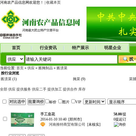
河南农产品信息网欢迎您！ |
收藏本页
首页
行业资讯
特产展示
明星企业
当前位置:
首页
»
供应
»
酱腌制品
»
酱渍菜
按行业浏览
酱渍菜
(1)
腌菜
(9)
菜
全部
供应
提供服务
供应二手
提供加工
提供合作
库存
标价
图片
VIP
手工韭花
58.00
/提
2014-01-10 10:40
[郑州市]
0提起订
河南推特商贸有限公司
[未核实]