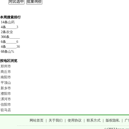
本周搜索排行
14条
山药
4条
______3
2条
农业
366条
______
6条
______6
4条
______36
68条
山%
按地区浏览
郑州市
商丘市
南阳市
平顶山
新乡市
濮阳市
漯河市
信阳市
驻马店
网站首页
|
关于我们
|
使用协议
|
联系方式
|
版权隐私
|
广