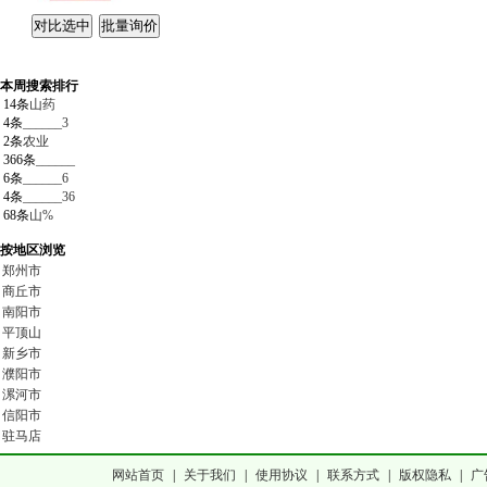
本周搜索排行
14条
山药
4条
______3
2条
农业
366条
______
6条
______6
4条
______36
68条
山%
按地区浏览
郑州市
商丘市
南阳市
平顶山
新乡市
濮阳市
漯河市
信阳市
驻马店
网站首页
|
关于我们
|
使用协议
|
联系方式
|
版权隐私
|
广