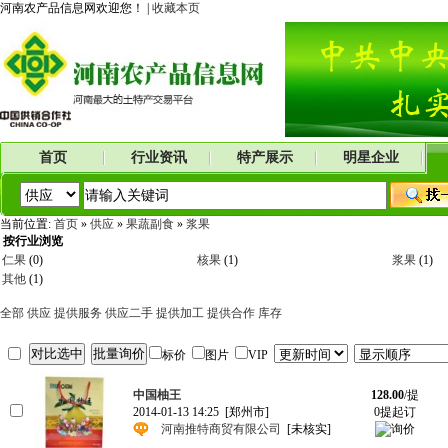
河南农产品信息网欢迎您！ |
收藏本页
首页
行业资讯
特产展示
明星企业
当前位置:
首页
»
供应
»
果蔬副食
»
浆果
按行业浏览
仁果
(0)
核果
(1)
浆果
(1)
其他
(1)
全部
供应
提供服务
供应二手
提供加工
提供合作
库存
标价
图片
VIP
中国柚王
128.00
/提
2014-01-13 14:25
[郑州市]
0提起订
河南推特商贸有限公司
[未核实]