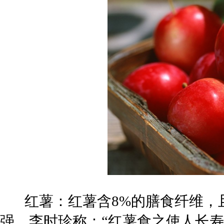
红薯：红薯含8%的膳食纤维，
强。李时珍称：“红薯食之使人长