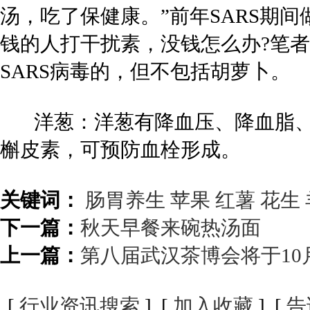
汤，吃了保健康。”前年SARS期
钱的人打干扰素，没钱怎么办?笔
SARS病毒的，但不包括胡萝卜。
洋葱：洋葱有降血压、降血脂、
槲皮素，可预防血栓形成。
关键词：
肠胃养生
苹果
红薯
花生
下一篇：
秋天早餐来碗热汤面
上一篇：
第八届武汉茶博会将于10
[
行业资讯搜索
] [
加入收藏
] [
告